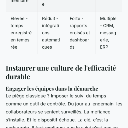
mémoire
e
Élevée -
Réduit -
Forte -
Multiple
temps
intégrati
rapports
- CRM,
enregistré
ons
croisés et
messag
en temps
automati
dashboar
erie,
réel
ques
ds
ERP
Instaurer une culture de l'efficacité
durable
Engager les équipes dans la démarche
Le piège classique ? Imposer le suivi du temps
comme un outil de contrôle. Du jour au lendemain, les
collaborateurs se sentent surveillés. La méfiance
s’installe. Et le dispositif échoue. La clé, c’est la
pédagogie. Il faut expliquer que le suivi n’est pas un