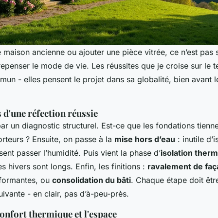
 maison ancienne ou ajouter une pièce vitrée, ce n’est pas
 repenser le mode de vie. Les réussites que je croise sur le t
un - elles pensent le projet dans sa globalité, bien avant 
s d'une réfection réussie
 un diagnostic structurel. Est-ce que les fondations tienne
orteurs ? Ensuite, on passe à la
mise hors d’eau
: inutile d’i
ssent passer l’humidité. Puis vient la phase d’
isolation ther
s hivers sont longs. Enfin, les finitions :
ravalement de fa
rformantes, ou
consolidation du bâti
. Chaque étape doit êtr
uivante - en clair, pas d’à-peu-près.
onfort thermique et l'espace