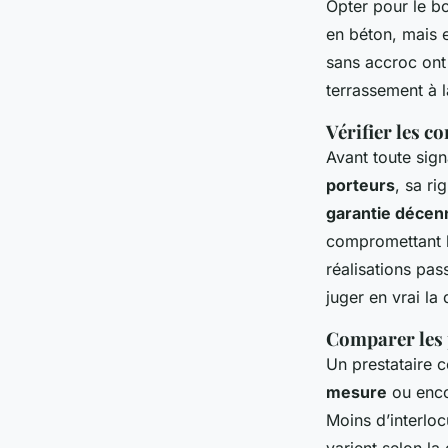
Opter pour le bo
en béton, mais e
sans accroc ont
terrassement à l
Vérifier les c
Avant toute sign
porteurs
, sa r
garantie décen
compromettant l
réalisations pa
juger en vrai la 
Comparer les 
Un prestataire 
mesure
ou enco
Moins d’interloc