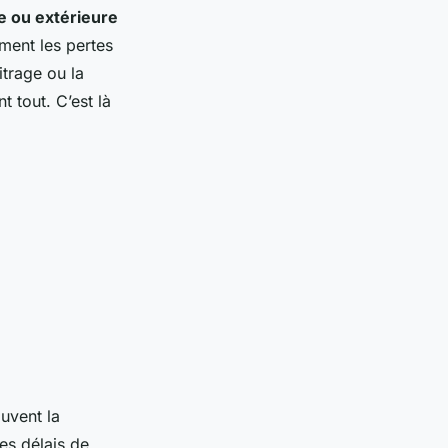
re ou extérieure
ement les pertes
itrage ou la
 tout. C’est là
ouvent la
les délais de