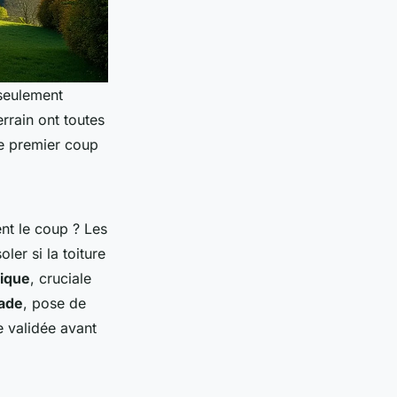
 seulement
errain ont toutes
le premier coup
nt le coup ? Les
soler si la toiture
mique
, cruciale
çade
, pose de
e validée avant