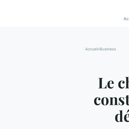
Ac
Accueil
›
Business
Le c
const
dé