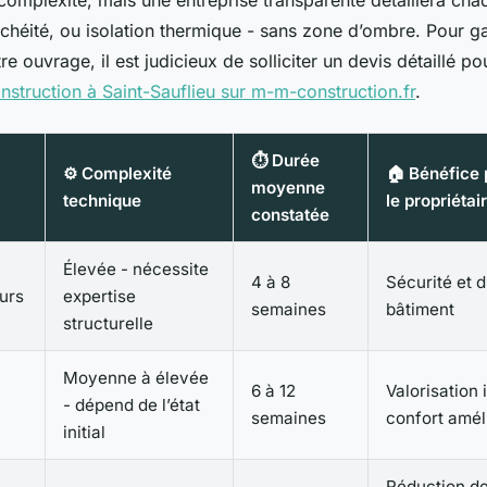
 complexité, mais une entreprise transparente détaillera cha
chéité, ou isolation thermique - sans zone d’ombre. Pour gar
re ouvrage, il est judicieux de solliciter un devis détaillé p
nstruction à Saint-Sauflieu sur m-m-construction.fr
.
⏱️ Durée
⚙️ Complexité
🏠 Bénéfice 
moyenne
technique
le propriétai
constatée
Élevée - nécessite
4 à 8
Sécurité et 
urs
expertise
semaines
bâtiment
structurelle
Moyenne à élevée
6 à 12
Valorisation 
- dépend de l’état
semaines
confort amél
initial
Réduction de