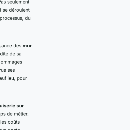
 Pas seulement
i se déroulent
 processus, du
issance des
mur
idité de sa
s dommages
vue ses
auflieu, pour
iserie sur
rps de métier.
 les coûts