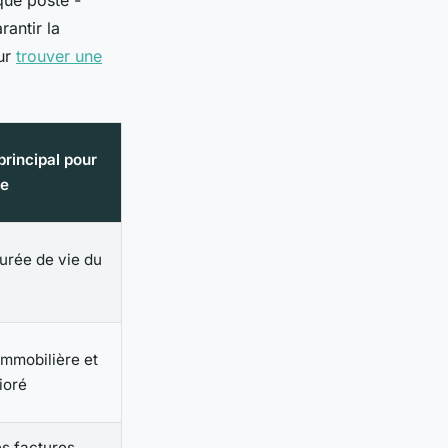
que poste -
antir la
our
trouver une
principal pour
re
durée de vie du
immobilière et
ioré
s factures