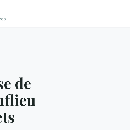
ces
se de
uflieu
ets