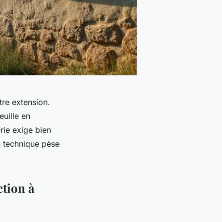
tre extension.
uille en
rie exige bien
n technique pèse
ction à