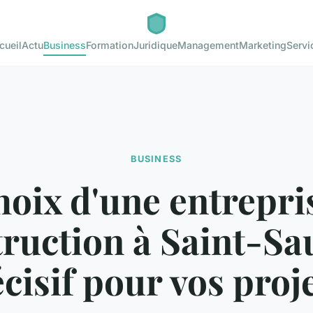
cueil
Actu
Business
Formation
Juridique
Management
Marketing
Servi
BUSINESS
hoix d'une entrepri
ruction à Saint-Sa
cisif pour vos proj