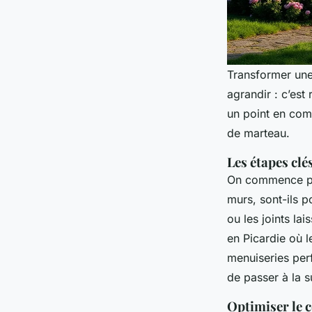
Transformer une
agrandir : c’est
un point en comm
de marteau.
Les étapes clé
On commence par
murs, sont-ils p
ou les joints lai
en Picardie où le
menuiseries pe
de passer à la s
Optimiser le c